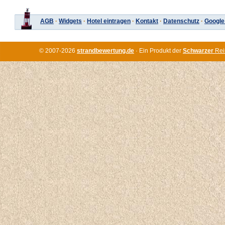
AGB
·
Widgets
·
Hotel eintragen
·
Kontakt
·
Datenschutz
·
Google
© 2007-2026
strandbewertung.de
· Ein Produkt der
Schwarzer
Rei