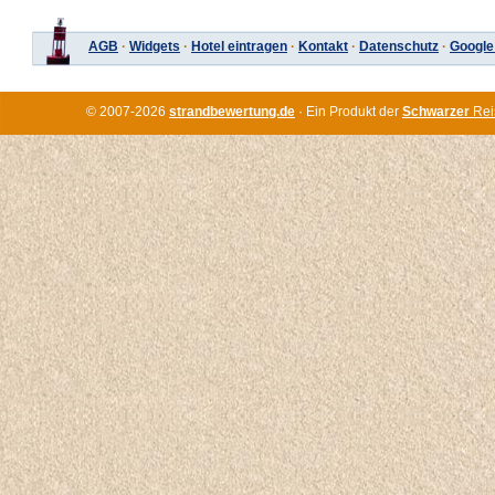
AGB
·
Widgets
·
Hotel eintragen
·
Kontakt
·
Datenschutz
·
Google
© 2007-2026
strandbewertung.de
· Ein Produkt der
Schwarzer
Rei