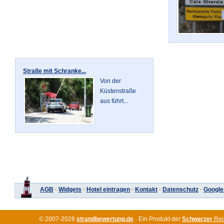
Straße mit Schranke...
Von der
Küstenstraße
aus führt...
AGB
·
Widgets
·
Hotel eintragen
·
Kontakt
·
Datenschutz
·
Google
© 2007-2026
strandbewertung.de
· Ein Produkt der
Schwarzer
Rei