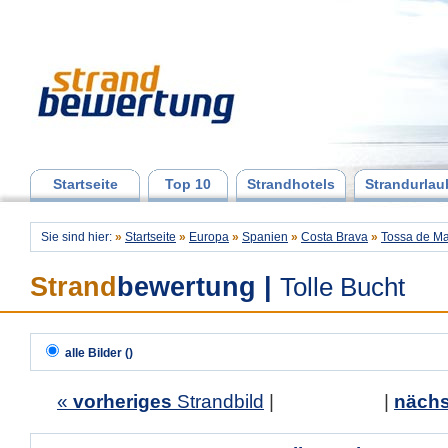
Startseite
Top 10
Strandhotels
Strandurlau
Sie sind hier:
»
Startseite
»
Europa
»
Spanien
»
Costa Brava
»
Tossa de Ma
Strand
bewertung
|
Tolle Bucht
alle Bilder ()
«
vorheriges
Strandbild
| |
nächs