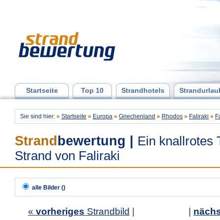
Startseite
Top 10
Strandhotels
Strandurlau
Sie sind hier:
»
Startseite
»
Europa
»
Griechenland
»
Rhodos
»
Faliraki
»
Fa
Strand
bewertung
|
Ein knallrotes
Strand von Faliraki
alle Bilder ()
«
vorheriges
Strandbild
| |
nächs