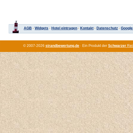
AGB
·
Widgets
·
Hotel eintragen
·
Kontakt
·
Datenschutz
·
Google
© 2007-2026
strandbewertung.de
· Ein Produkt der
Schwarzer
Rei