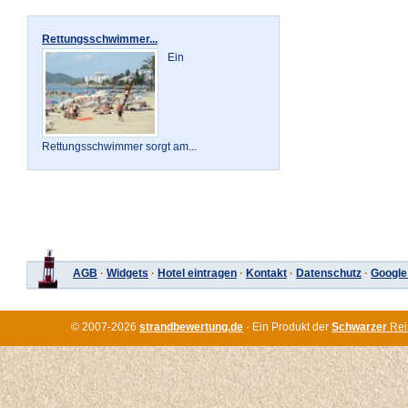
Rettungsschwimmer...
Ein
Rettungsschwimmer sorgt am...
AGB
·
Widgets
·
Hotel eintragen
·
Kontakt
·
Datenschutz
·
Google
© 2007-2026
strandbewertung.de
· Ein Produkt der
Schwarzer
Rei