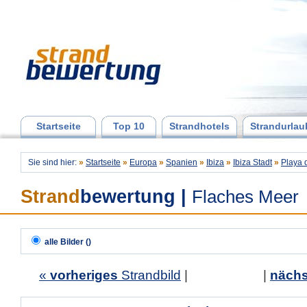
Startseite
Top 10
Strandhotels
Strandurlau
Sie sind hier:
»
Startseite
»
Europa
»
Spanien
»
Ibiza
»
Ibiza Stadt
»
Playa 
Strand
bewertung
|
Flaches Meer
alle Bilder ()
«
vorheriges
Strandbild
| |
nächs