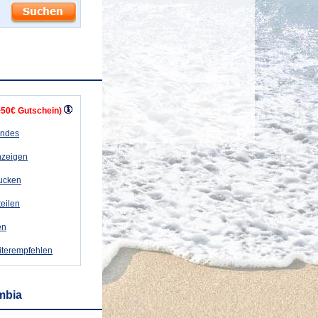
+50€ Gutschein)
andes
nzeigen
rucken
teilen
en
iterempfehlen
mbia