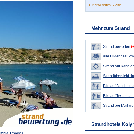
zur erweiterten Suche
Mehr zum Strand
Strand bewerten
(
alle Bilder des Str
Strand auf Karte a
Strandübersicht d
Bild auf Facebook 
Bild auf Twitter teil
Strand per Mail we
Strandhotels Koly
ymbia, Rhodos