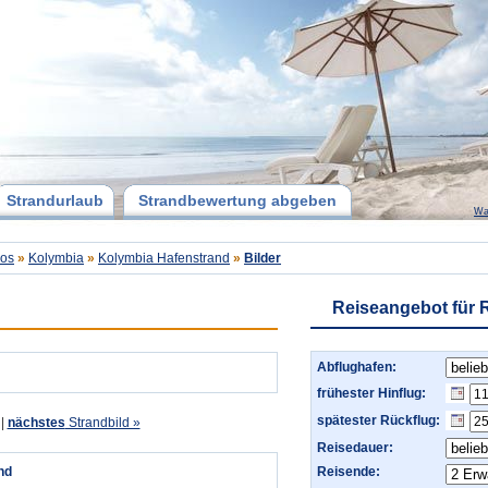
Strandurlaub
Strandbewertung abgeben
Wa
os
»
Kolymbia
»
Kolymbia Hafenstrand
»
Bilder
Reiseangebot für
Abflughafen:
frühester Hinflug:
spätester Rückflug:
|
nächstes
Strandbild »
Reisedauer:
nd
Reisende: