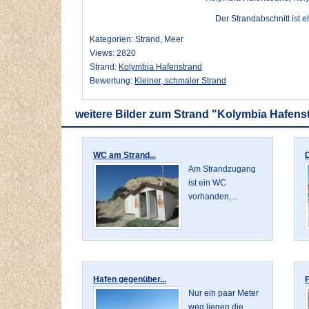
Der Strandabschnitt ist e
Kategorien: Strand, Meer
Views: 2820
Strand:
Kolymbia Hafenstrand
Bewertung:
Kleiner, schmaler Strand
weitere Bilder zum Strand "Kolymbia Hafens
WC am Strand...
D
Am Strandzugang
ist ein WC
vorhanden,...
Hafen gegenüber...
F
Nur ein paar Meter
weg liegen die...