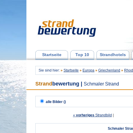
Startseite
Top 10
Strandhotels
Sie sind hier:
»
Startseite
»
Europa
»
Griechenland
»
Rhod
Strand
bewertung
|
Schmaler Strand
alle Bilder ()
«
vorheriges
Strandbild
| 
Schmaler Stra