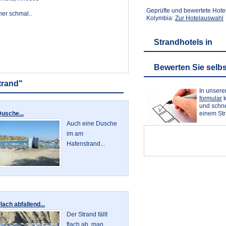
Geprüfte und bewertete Hote
her schmal..
Kolymbia:
Zur Hotelauswahl
Strandhotels in
Bewerten Sie selbs
trand"
In unser
formular
k
und schne
usche...
einem St
Auch eine Dusche
im am
Hafenstrand...
lach abfallend...
Der Strand fällt
flach ab, man...