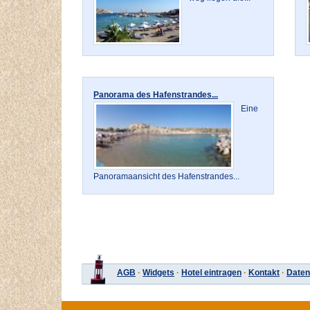
Panorama des Hafenstrandes...
Eine
Panoramaansicht des Hafenstrandes...
AGB
·
Widgets
·
Hotel eintragen
·
Kontakt
·
Daten