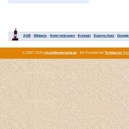
AGB
·
Widgets
·
Hotel eintragen
·
Kontakt
·
Datenschutz
·
Google
© 2007-2026
strandbewertung.de
· Ein Produkt der
Schwarzer
Rei