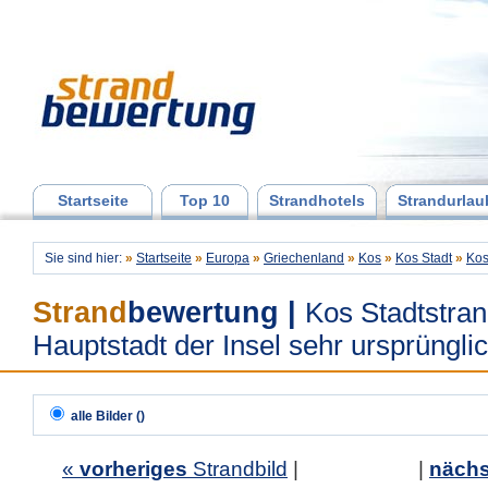
Startseite
Top 10
Strandhotels
Strandurlau
Sie sind hier:
»
Startseite
»
Europa
»
Griechenland
»
Kos
»
Kos Stadt
»
Kos
Strand
bewertung
|
Kos Stadtstran
Hauptstadt der Insel sehr ursprüngli
alle Bilder ()
«
vorheriges
Strandbild
| |
nächs