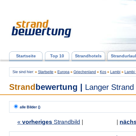
Startseite
Top 10
Strandhotels
Strandurlau
Sie sind hier:
»
Startseite
»
Europa
»
Griechenland
»
Kos
»
Lambi
»
Lambi 
Strand
bewertung
|
Langer Strand
alle Bilder ()
«
vorheriges
Strandbild
| |
nächs