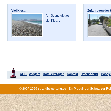
Viel Kies...
Zufahrt von der 
Am Strand gibt es
viel Kies....
AGB
·
Widgets
·
Hotel eintragen
·
Kontakt
·
Datenschutz
·
Google
© 2007-2026
strandbewertung.de
· Ein Produkt der
Schwarzer
Rei