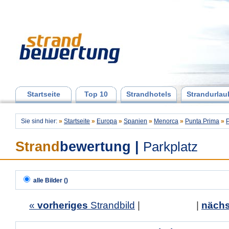
Startseite
Top 10
Strandhotels
Strandurlau
Sie sind hier:
»
Startseite
»
Europa
»
Spanien
»
Menorca
»
Punta Prima
»
P
Strand
bewertung
|
Parkplatz
alle Bilder ()
«
vorheriges
Strandbild
| |
nächs