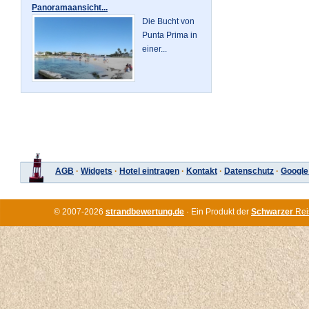
Panoramaansicht...
Die Bucht von
Punta Prima in
einer...
AGB
·
Widgets
·
Hotel eintragen
·
Kontakt
·
Datenschutz
·
Google
© 2007-2026
strandbewertung.de
· Ein Produkt der
Schwarzer
Rei