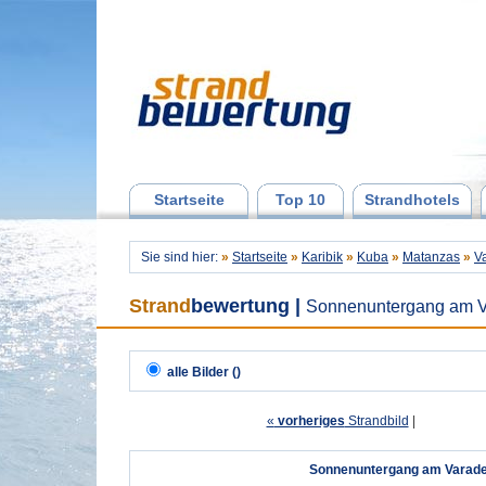
Startseite
Top 10
Strandhotels
Sie sind hier:
»
Startseite
»
Karibik
»
Kuba
»
Matanzas
»
V
Strand
bewertung
|
Sonnenuntergang am V
alle Bilder ()
«
vorheriges
Strandbild
| 
Sonnenuntergang am Varade