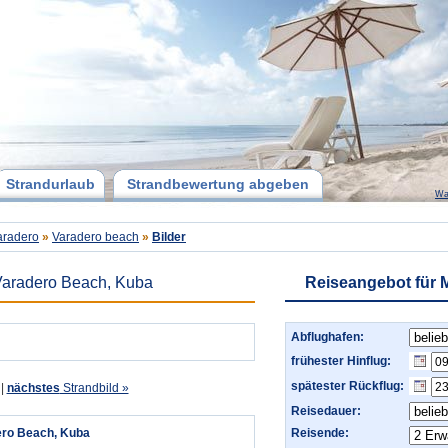
Strandurlaub
Strandbewertung abgeben
Wa
aradero
»
Varadero beach
»
Bilder
aradero Beach, Kuba
Reiseangebot für 
Abflughafen:
frühester Hinflug:
spätester Rückflug:
|
nächstes
Strandbild »
Reisedauer:
ro Beach, Kuba
Reisende: