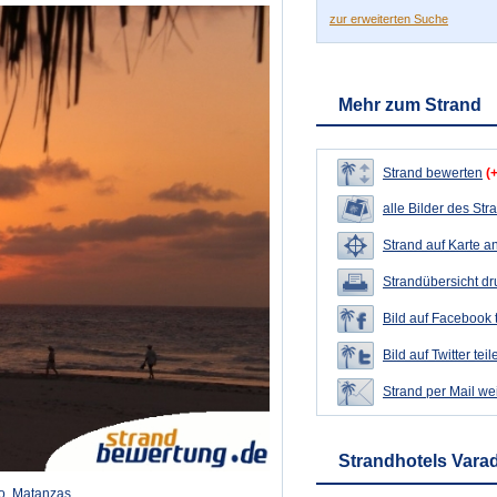
zur erweiterten Suche
Mehr zum Strand
Strand bewerten
(
alle Bilder des Str
Strand auf Karte a
Strandübersicht d
Bild auf Facebook 
Bild auf Twitter teil
Strand per Mail we
Strandhotels Vara
o, Matanzas