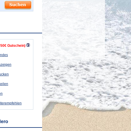
+50€ Gutschein)
andes
nzeigen
rucken
teilen
en
iterempfehlen
dero