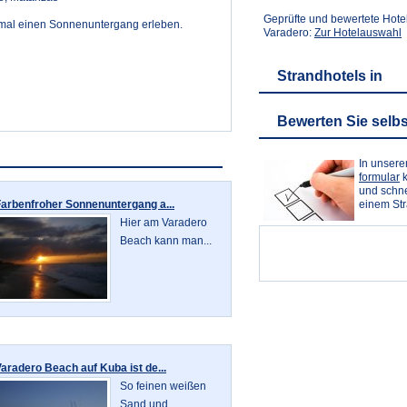
Geprüfte und bewertete Hote
mal einen Sonnenuntergang erleben.
Varadero:
Zur Hotelauswahl
Strandhotels in
Bewerten Sie selbs
In unser
formular
k
und schne
einem St
arbenfroher Sonnenuntergang a...
Hier am Varadero
Beach kann man...
aradero Beach auf Kuba ist de...
So feinen weißen
Sand und