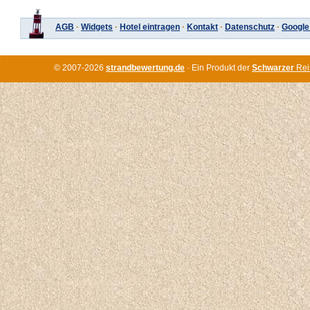
AGB
·
Widgets
·
Hotel eintragen
·
Kontakt
·
Datenschutz
·
Google
© 2007-2026
strandbewertung.de
· Ein Produkt der
Schwarzer
Rei