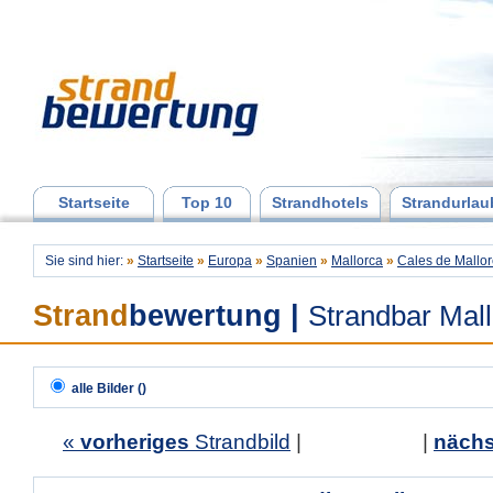
Startseite
Top 10
Strandhotels
Strandurlau
Sie sind hier:
»
Startseite
»
Europa
»
Spanien
»
Mallorca
»
Cales de Mallo
Strand
bewertung
|
Strandbar Mal
alle Bilder ()
«
vorheriges
Strandbild
| |
nächs