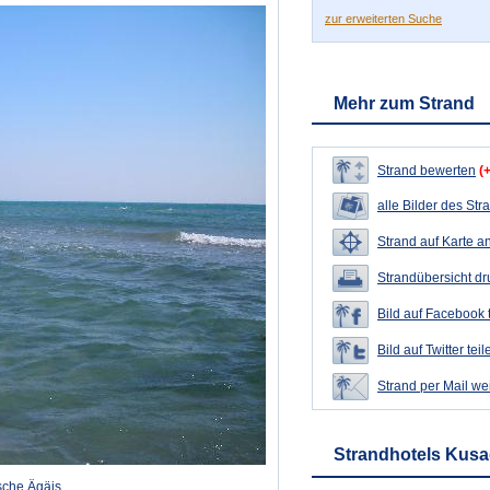
zur erweiterten Suche
Mehr zum Strand
Strand bewerten
(
alle Bilder des Str
Strand auf Karte a
Strandübersicht d
Bild auf Facebook 
Bild auf Twitter teil
Strand per Mail we
Strandhotels Kusa
sche Ägäis