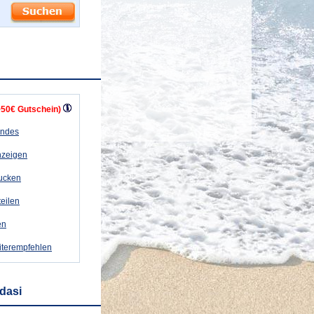
+50€ Gutschein)
andes
nzeigen
rucken
teilen
en
iterempfehlen
dasi