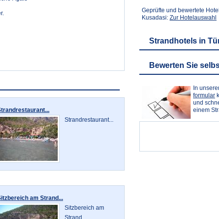
Geprüfte und bewertete Hote
r.
Kusadasi:
Zur Hotelauswahl
Strandhotels in Tü
Bewerten Sie selbs
In unser
formular
k
und schne
trandrestaurant...
einem St
Strandrestaurant...
itzbereich am Strand...
Sitzbereich am
Strand...