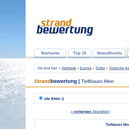
Startseite
Top 10
Strandhotels
Sie sind hier:
»
Startseite
»
Europa
»
Türkei
»
Türkische Äg
Strand
bewertung
|
Tiefblaues Meer
alle Bilder ()
«
vorheriges
Strandbild
| 
Tiefblaues Me