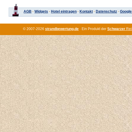
AGB
·
Widgets
·
Hotel eintragen
·
Kontakt
·
Datenschutz
·
Google
© 2007-2026
strandbewertung.de
· Ein Produkt der
Schwarzer
Rei