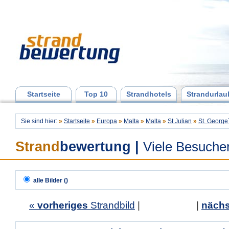
Startseite
Top 10
Strandhotels
Strandurlau
Sie sind hier:
»
Startseite
»
Europa
»
Malta
»
Malta
»
St Julian
»
St. George
Strand
bewertung
|
Viele Besuche
alle Bilder ()
«
vorheriges
Strandbild
| |
nächs