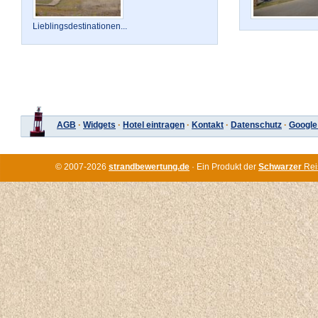
Lieblingsdestinationen...
AGB
·
Widgets
·
Hotel eintragen
·
Kontakt
·
Datenschutz
·
Google
© 2007-2026
strandbewertung.de
· Ein Produkt der
Schwarzer
Rei