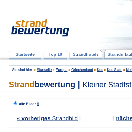
Startseite
Top 10
Strandhotels
Strandurlau
Sie sind hier:
»
Startseite
»
Europa
»
Griechenland
»
Kos
»
Kos Stadt
»
kle
Strand
bewertung
|
Kleiner Stadts
alle Bilder ()
«
vorheriges
Strandbild
| |
nächs