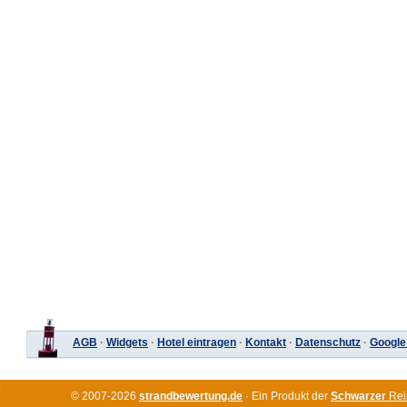
AGB
·
Widgets
·
Hotel eintragen
·
Kontakt
·
Datenschutz
·
Google
© 2007-2026
strandbewertung.de
· Ein Produkt der
Schwarzer
Rei