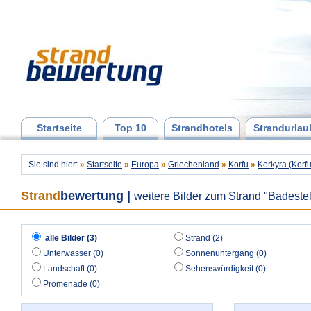
Startseite
Top 10
Strandhotels
Strandurlau
Sie sind hier:
»
Startseite
»
Europa
»
Griechenland
»
Korfu
»
Kerkyra (Korfu
Strand
bewertung
|
weitere Bilder zum Strand "Badeste
alle Bilder (3)
Strand (2)
Unterwasser (0)
Sonnenuntergang (0)
Landschaft (0)
Sehenswürdigkeit (0)
Promenade (0)