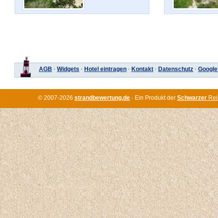
AGB
·
Widgets
·
Hotel eintragen
·
Kontakt
·
Datenschutz
·
Google
© 2007-2026
strandbewertung.de
· Ein Produkt der
Schwarzer
Rei