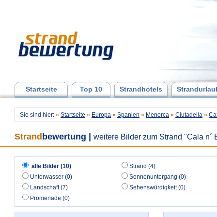
Startseite
Top 10
Strandhotels
Strandurlau
Sie sind hier:
»
Startseite
»
Europa
»
Spanien
»
Menorca
»
Ciutadella
»
Ca
Strand
bewertung
|
weitere Bilder zum Strand "Cala n´ 
alle Bilder (10)
Strand (4)
Unterwasser (0)
Sonnenuntergang (0)
Landschaft (7)
Sehenswürdigkeit (0)
Promenade (0)