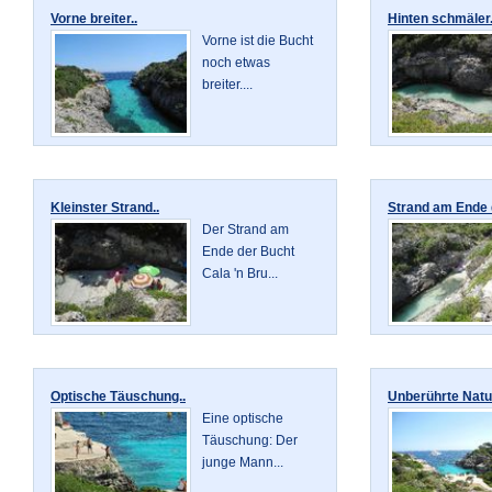
Vorne breiter..
Hinten schmäler.
Vorne ist die Bucht
noch etwas
breiter....
Kleinster Strand..
Strand am Ende 
Der Strand am
Ende der Bucht
Cala 'n Bru...
Optische Täuschung..
Unberührte Natur
Eine optische
Täuschung: Der
junge Mann...