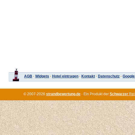
AGB
·
Widgets
·
Hotel eintragen
·
Kontakt
·
Datenschutz
·
Google
© 2007-2026
strandbewertung.de
· Ein Produkt der
Schwarzer
Rei