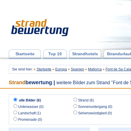
Startseite
Top 10
Strandhotels
Strandurlau
Sie sind hier:
»
Startseite
»
Europa
»
Spanien
»
Mallorca
»
Font de Sa Cal
Strand
bewertung
|
weitere Bilder zum Strand "Font de
alle Bilder (6)
Strand (6)
Unterwasser (0)
Sonnenuntergang (0)
Landschaft (1)
Sehenswürdigkeit (0)
Promenade (0)