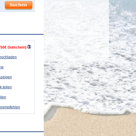
+50€ Gutschein)
 hochladen
ähe
nzeigen
k teilen
eilen
terempfehlen