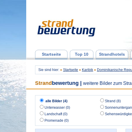
Startseite
Top 10
Strandhotels
Sie sind hier:
»
Startseite
»
Karibik
»
Dominikanische Repu
Strand
bewertung
|
weitere Bilder zum Stra
alle Bilder (4)
Strand (8)
Unterwasser (0)
Sonnenuntergan
Landschaft (0)
Sehenswürdigkei
Promenade (0)