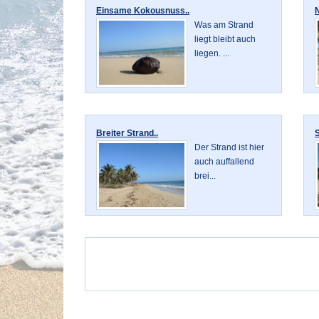
Einsame Kokousnuss..
N
Was am Strand
liegt bleibt auch
liegen. ...
Breiter Strand..
S
Der Strand ist hier
auch auffallend
brei...