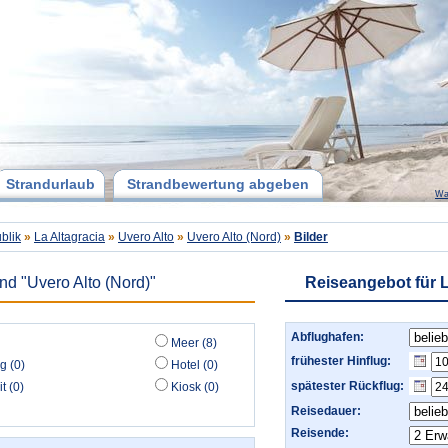
Strandurlaub
Strandbewertung abgeben
Wa
blik
»
La Altagracia
»
Uvero Alto
»
Uvero Alto (Nord)
»
Bilder
nd "Uvero Alto (Nord)"
Reiseangebot für L
Abflughafen:
Meer (8)
frühester Hinflug:
g (0)
Hotel (0)
spätester Rückflug:
t (0)
Kiosk (0)
Reisedauer:
Reisende: