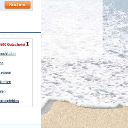
+50€ Gutschein)
 hochladen
ähe
nzeigen
k teilen
eilen
terempfehlen