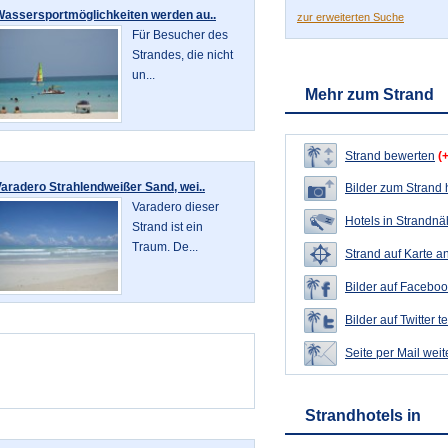
Wassersportmöglichkeiten werden au..
zur erweiterten Suche
Für Besucher des
Strandes, die nicht
un...
Mehr zum Strand
Strand bewerten
(
aradero Strahlendweißer Sand, wei..
Bilder zum Strand
Varadero dieser
Hotels in Strandn
Strand ist ein
Traum. De...
Strand auf Karte a
Bilder auf Faceboo
Bilder auf Twitter t
Seite per Mail wei
Strandhotels in