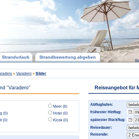
Strandurlaub
Strandbewertung abgeben
Wa
aradero
»
Varadero
»
Bilder
and "Varadero"
Reiseangebot für 
Abflughafen:
Meer (6)
frühester Hinflug:
g (0)
Hotel (0)
spätester Rückflug:
t (0)
Kiosk (0)
Reisedauer:
Reisende: