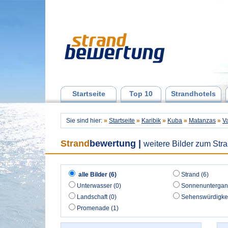
Startseite
Top 10
Strandhotels
Sie sind hier:
»
Startseite
»
Karibik
»
Kuba
»
Matanzas
»
V
Strand
bewertung
|
weitere Bilder zum Str
alle Bilder (6)
Strand (6)
Unterwasser (0)
Sonnenuntergan
Landschaft (0)
Sehenswürdigkei
Promenade (1)