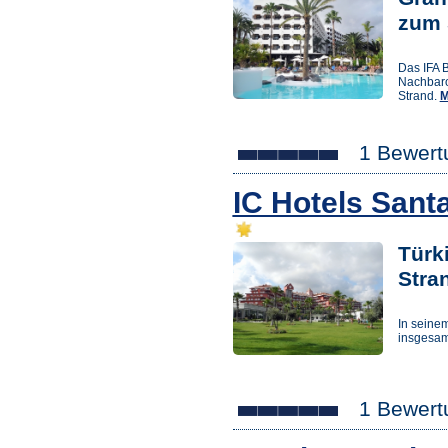
zum 
Das IFA B
Nachbaro
Strand.
M
1 Bewert
IC Hotels Sant
Türk
Stra
In seine
insgesam
1 Bewert