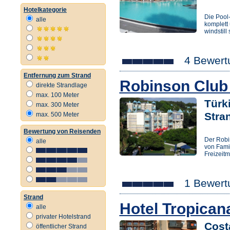
Hotelkategorie
Die Pool
alle
komplett
windstill 
4 Bewert
Entfernung zum Strand
Robinson Club
direkte Strandlage
max. 100 Meter
Türk
max. 300 Meter
Stra
max. 500 Meter
Bewertung von Reisenden
Der Robi
alle
von Famil
Freizeit
1 Bewert
Strand
Hotel Tropican
alle
privater Hotelstrand
Cost
öffentlicher Strand