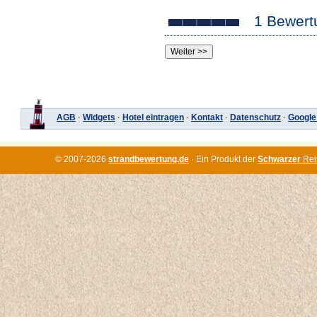
1 Bewert
AGB
·
Widgets
·
Hotel eintragen
·
Kontakt
·
Datenschutz
·
Google
© 2007-2026
strandbewertung.de
· Ein Produkt der
Schwarzer
Rei