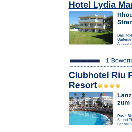
Hotel Lydia Ma
Rhod
Stra
Das Hote
Gartenan
Anlage p
1 Bewert
Clubhotel Riu 
Resort
Lanz
zum 
Das 4 Ste
Strand Pl
Lanzarot