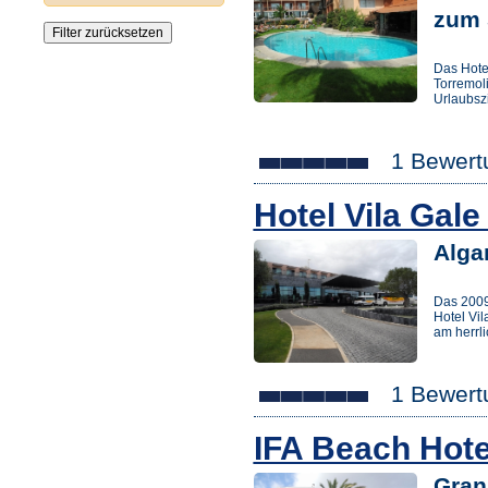
zum 
Das Hote
Torremoli
Urlaubsz
1 Bewert
Hotel Vila Gal
Alga
Das 2009
Hotel Vil
am herrl
1 Bewert
IFA Beach Hot
Gran