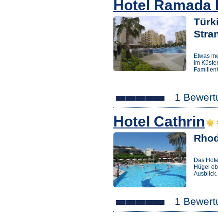
Hotel Ramada 
Türk
Stra
Etwas me
im Küsten
Familienh
1 Bewert
Hotel Cathrin
Rhod
Das Hotel
Hügel ob
Ausblick.
1 Bewert