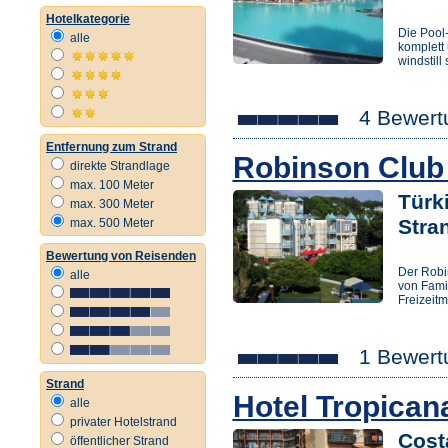
Hotelkategorie
Die Pool
alle
komplett
windstill 
4 Bewert
Entfernung zum Strand
Robinson Club
direkte Strandlage
max. 100 Meter
Türk
max. 300 Meter
Stra
max. 500 Meter
Bewertung von Reisenden
Der Robi
alle
von Famil
Freizeit
1 Bewert
Strand
Hotel Tropican
alle
privater Hotelstrand
Cost
öffentlicher Strand