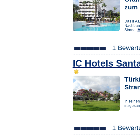
zum 
Das IFA B
Nachbaro
Strand.
M
1 Bewert
IC Hotels Sant
Türk
Stra
In seine
insgesam
1 Bewert