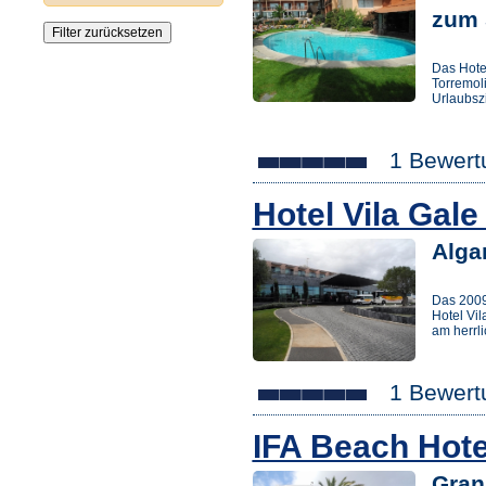
zum 
Das Hote
Torremoli
Urlaubsz
1 Bewert
Hotel Vila Gal
Alga
Das 2009
Hotel Vil
am herrl
1 Bewert
IFA Beach Hot
Gran