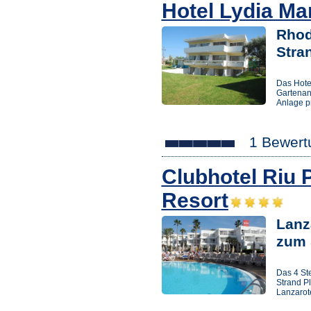
Hotel Lydia Ma
Rhod
Stra
Das Hote
Gartenan
Anlage p
1 Bewert
Clubhotel Riu 
Resort
Lanz
zum 
Das 4 Ste
Strand Pl
Lanzarot