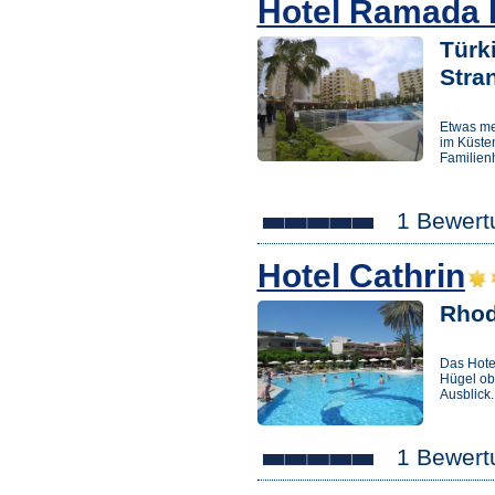
Hotel Ramada 
Türk
Stra
Etwas me
im Küsten
Familienh
1 Bewert
Hotel Cathrin
Rhod
Das Hotel
Hügel ob
Ausblick.
1 Bewert