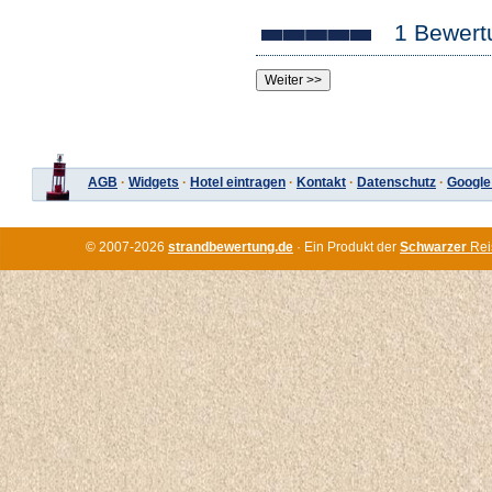
1 Bewert
AGB
·
Widgets
·
Hotel eintragen
·
Kontakt
·
Datenschutz
·
Google
© 2007-2026
strandbewertung.de
· Ein Produkt der
Schwarzer
Rei