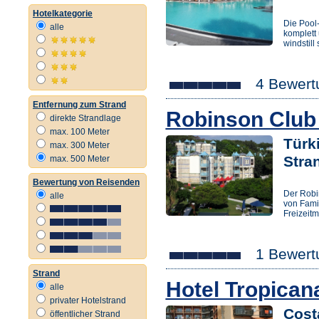
Hotelkategorie
Die Pool
alle
komplett
windstill 
4 Bewert
Entfernung zum Strand
Robinson Club
direkte Strandlage
max. 100 Meter
Türk
max. 300 Meter
Stra
max. 500 Meter
Bewertung von Reisenden
Der Robi
alle
von Famil
Freizeit
1 Bewert
Strand
Hotel Tropican
alle
privater Hotelstrand
Cost
öffentlicher Strand