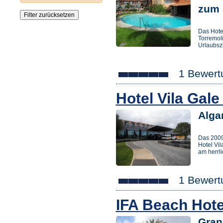
zum 
Das Hote
Torremoli
Urlaubsz
1 Bewert
Hotel Vila Gal
Alga
Das 2009
Hotel Vil
am herrl
1 Bewert
IFA Beach Hot
Gran