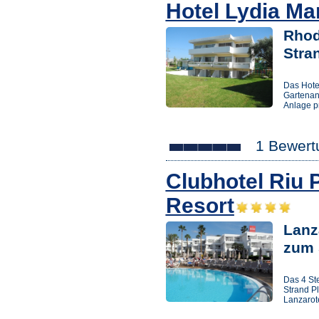
Hotel Lydia Ma
Rhod
Stra
Das Hote
Gartenan
Anlage p
1 Bewert
Clubhotel Riu 
Resort
Lanz
zum 
Das 4 Ste
Strand Pl
Lanzarot