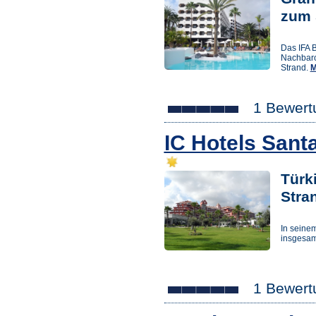
zum 
Das IFA B
Nachbaro
Strand.
M
1 Bewert
IC Hotels Sant
Türk
Stra
In seine
insgesam
1 Bewert