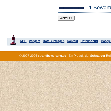
1 Bewert
AGB
·
Widgets
·
Hotel eintragen
·
Kontakt
·
Datenschutz
·
Google
© 2007-2026
strandbewertung.de
· Ein Produkt der
Schwarzer
Rei