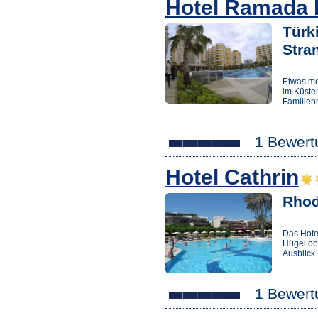
Hotel Ramada 
Türk
Stra
Etwas me
im Küsten
Familienh
1 Bewert
Hotel Cathrin
Rhod
Das Hotel
Hügel ob
Ausblick.
1 Bewert