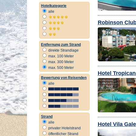
Hotelkategorie
alle
Robinson Club
Entfernung zum Strand
direkte Strandlage
max. 100 Meter
max. 300 Meter
max. 500 Meter
Hotel Tropican
Bewertung von Reisenden
alle
Strand
alle
Hotel Vila Gal
privater Hotelstrand
öffentlicher Strand