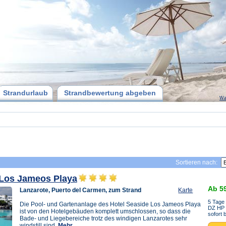
Strandurlaub
Strandbewertung abgeben
Wa
Sortieren nach:
 Los Jameos Playa
Ab 5
Lanzarote, Puerto del Carmen, zum Strand
Karte
5 Tage
Die Pool- und Gartenanlage des Hotel Seaside Los Jameos Playa
DZ HP
ist von den Hotelgebäuden komplett umschlossen, so dass die
sofort 
Bade- und Liegebereiche trotz des windigen Lanzarotes sehr
windstill sind.
Mehr