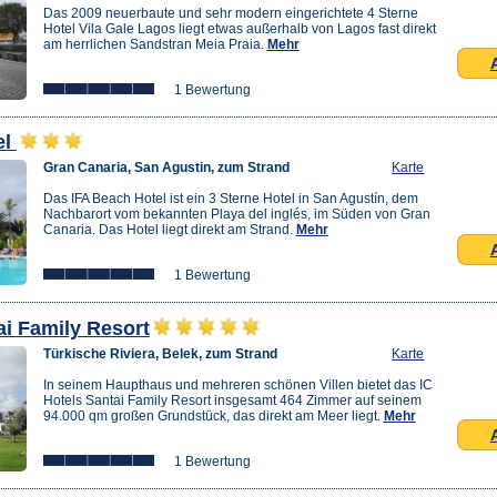
Das 2009 neuerbaute und sehr modern eingerichtete 4 Sterne
Hotel Vila Gale Lagos liegt etwas außerhalb von Lagos fast direkt
am herrlichen Sandstran Meia Praia.
Mehr
1 Bewertung
el
Gran Canaria, San Agustin, zum Strand
Karte
Das IFA Beach Hotel ist ein 3 Sterne Hotel in San Agustín, dem
Nachbarort vom bekannten Playa del inglés, im Süden von Gran
Canaria. Das Hotel liegt direkt am Strand.
Mehr
1 Bewertung
ai Family Resort
Türkische Riviera, Belek, zum Strand
Karte
In seinem Haupthaus und mehreren schönen Villen bietet das IC
Hotels Santai Family Resort insgesamt 464 Zimmer auf seinem
94.000 qm großen Grundstück, das direkt am Meer liegt.
Mehr
1 Bewertung