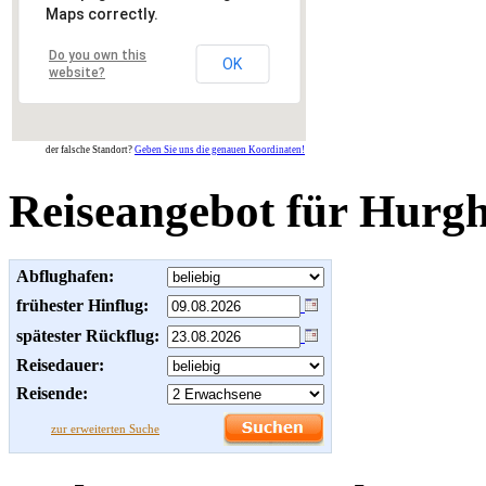
Maps correctly.
Do you own this
OK
website?
der falsche Standort?
Geben Sie uns die genauen Koordinaten!
Reiseangebot für Hurg
Abflughafen:
frühester Hinflug:
spätester Rückflug:
Reisedauer:
Reisende:
zur erweiterten Suche