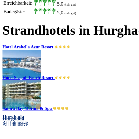
Erreichbarkeit:
5,0
(sehr gut)
Badegäste:
5,0
(sehr gut)
Strandhotels in Hurgh
Hotel Arabella Azur Resort
Hotel Seagull Beach Resort
Hurghada
All Inklusive
Samra Bay Marina & Spa
Hurghada
Hurghada
All Inklusive
All Inklusive