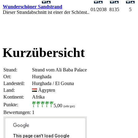
Wunderschöner Sandstrand
01/2038
8135
5
Dieser Strandabschnitt ist einer der Schönst..
Kurzübersicht
Strand:
Strand vom Ali Baba Palace
Ort:
Hurghada
Landesteil:
Hurghada / El Gouna
Land:
Ägypten
Kontinent:
Afrika
Punkte:
5,00
(sehr gut)
Bewertungen:
1
This page can't load Google