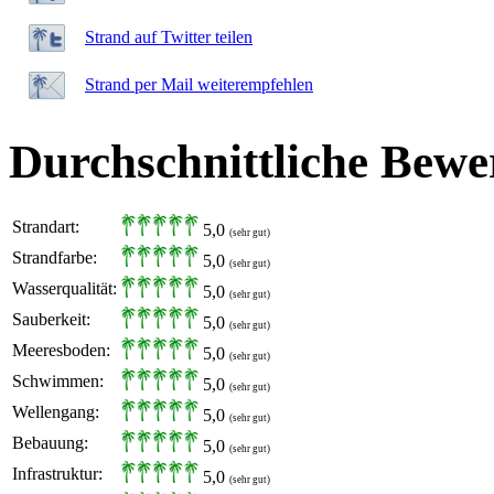
Strand auf Twitter teilen
Strand per Mail weiterempfehlen
Durchschnittliche Bewe
Strandart:
5,0
(sehr gut)
Strandfarbe:
5,0
(sehr gut)
Wasserqualität:
5,0
(sehr gut)
Sauberkeit:
5,0
(sehr gut)
Meeresboden:
5,0
(sehr gut)
Schwimmen:
5,0
(sehr gut)
Wellengang:
5,0
(sehr gut)
Bebauung:
5,0
(sehr gut)
Infrastruktur:
5,0
(sehr gut)