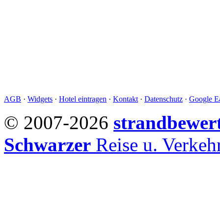
AGB
·
Widgets
·
Hotel eintragen
·
Kontakt
·
Datenschutz
·
Google Ea
© 2007-2026
strandbewer
Schwarzer
Reise u. Verke