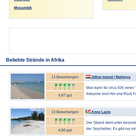
Mosambik
Beliebte Strände in Afrika
13 Bewertungen
Giftun Island / Mahmya
Man kann für circa 50€ einen
Inklusive sind Hin und Rück F
4,87 gut
13 Bewertungen
Anse Lazio
Der Strand steht unter beson
der Seychellen. Es gibt nur ein
4,80 gut