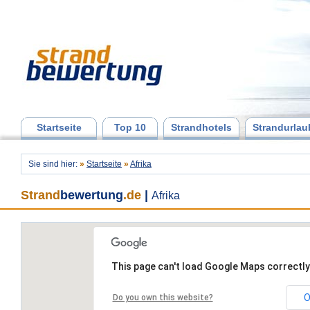
Startseite
Top 10
Strandhotels
Strandurlau
Sie sind hier:
»
Startseite
»
Afrika
Strand
bewertung
.de
|
Afrika
This page can't load Google Maps correctly
O
Do you own this website?