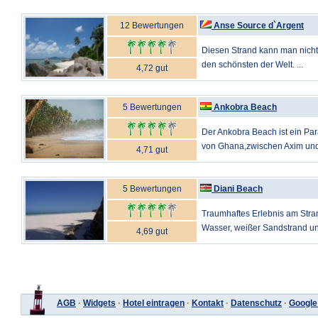
12 Bewertungen
Anse Source d`Argent
Diesen Strand kann man nicht
den schönsten der Welt. ...
4,72 gut
5 Bewertungen
Ankobra Beach
Der Ankobra Beach ist ein Par
von Ghana,zwischen Axim und 
4,71 gut
5 Bewertungen
Diani Beach
Traumhaftes Erlebnis am Stran
Wasser, weißer Sandstrand un
4,69 gut
AGB
·
Widgets
·
Hotel eintragen
·
Kontakt
·
Datenschutz
·
Google