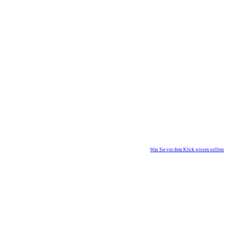
Was Sie vor dem Klick wissen sollten