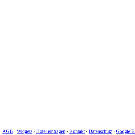
AGB
·
Widgets
·
Hotel eintragen
·
Kontakt
·
Datenschutz
·
Google Ea