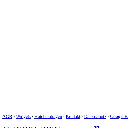
AGB
·
Widgets
·
Hotel eintragen
·
Kontakt
·
Datenschutz
·
Google Ea