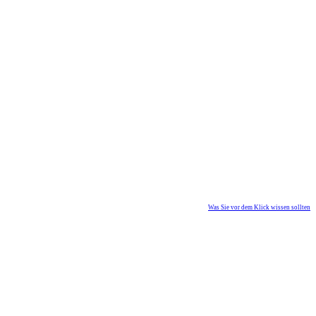
Was Sie vor dem Klick wissen sollten