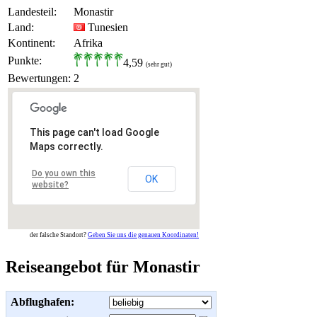
Landesteil:
Monastir
Land:
Tunesien
Kontinent:
Afrika
Punkte:
4,59
(sehr gut)
Bewertungen:
2
This page can't load Google
Maps correctly.
Do you own this
OK
website?
der falsche Standort?
Geben Sie uns die genauen Koordinaten!
Reiseangebot für Monastir
Abflughafen: