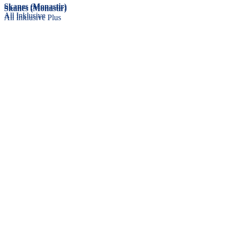
Skanes (Monastir)
Skanes (Monastir)
All Inklusive
All Inklusive Plus