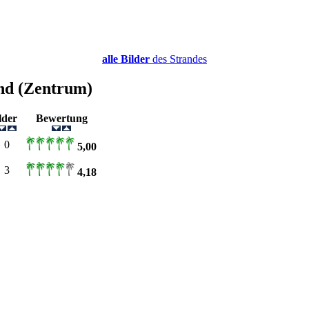
alle Bilder
des Strandes
nd (Zentrum)
ilder
Bewertung
0
5,00
3
4,18