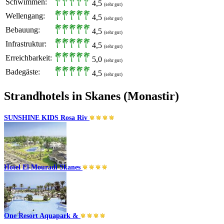
Schwimmen:
4,5
(sehr gut)
Wellengang:
4,5
(sehr gut)
Bebauung:
4,5
(sehr gut)
Infrastruktur:
4,5
(sehr gut)
Erreichbarkeit:
5,0
(sehr gut)
Badegäste:
4,5
(sehr gut)
Strandhotels in Skanes (Monastir)
SUNSHINE KIDS Rosa Riv
Hotel El Mouradi Skanes
Skanes (Monastir)
All Inklusive Plus
One Resort Aquapark &