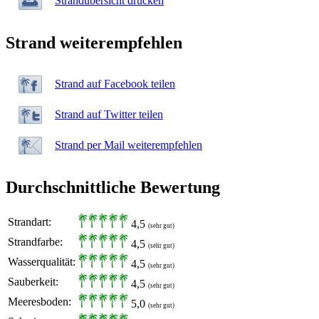
Strandübersicht drucken
Strand weiterempfehlen
Strand auf Facebook teilen
Strand auf Twitter teilen
Strand per Mail weiterempfehlen
Durchschnittliche Bewertung
Strandart:
4,5
(sehr gut)
Strandfarbe:
4,5
(sehr gut)
Wasserqualität:
4,5
(sehr gut)
Sauberkeit:
4,5
(sehr gut)
Meeresboden:
5,0
(sehr gut)