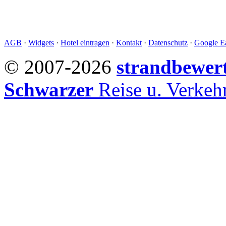
AGB
·
Widgets
·
Hotel eintragen
·
Kontakt
·
Datenschutz
·
Google Ea
© 2007-2026
strandbewer
Schwarzer
Reise u. Verke