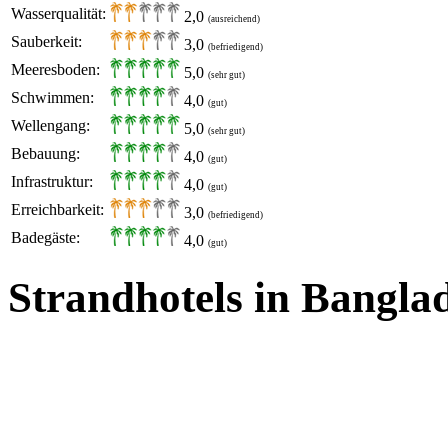
Wasserqualität:
2,0
(ausreichend)
Sauberkeit:
3,0
(befriedigend)
Meeresboden:
5,0
(sehr gut)
Schwimmen:
4,0
(gut)
Wellengang:
5,0
(sehr gut)
Bebauung:
4,0
(gut)
Infrastruktur:
4,0
(gut)
Erreichbarkeit:
3,0
(befriedigend)
Badegäste:
4,0
(gut)
Strandhotels in Bangla