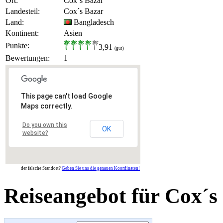
Ort:
Cox´s Bazar
Landesteil:
Cox´s Bazar
Land:
Bangladesch
Kontinent:
Asien
Punkte:
3,91
(gut)
Bewertungen:
1
This page can't load Google
Maps correctly.
Do you own this
OK
website?
der falsche Standort?
Geben Sie uns die genauen Koordinaten!
Reiseangebot für Cox´s