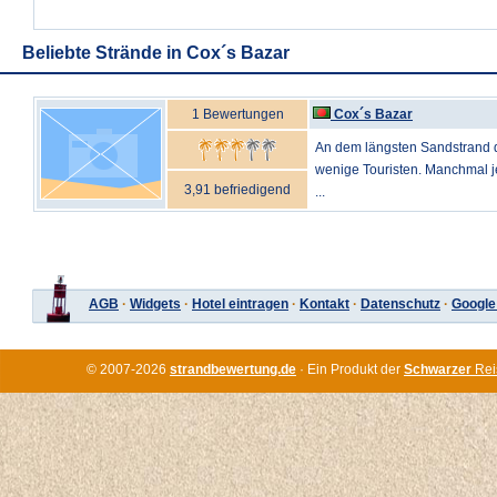
Beliebte Strände in Cox´s Bazar
1 Bewertungen
Cox´s Bazar
An dem längsten Sandstrand d
wenige Touristen. Manchmal 
3,91 befriedigend
...
AGB
·
Widgets
·
Hotel eintragen
·
Kontakt
·
Datenschutz
·
Google
© 2007-2026
strandbewertung.de
· Ein Produkt der
Schwarzer
Rei