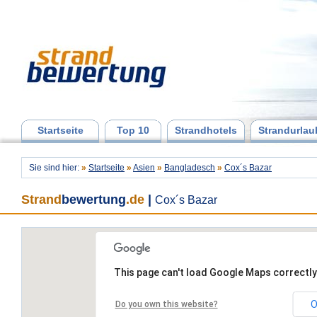
Startseite
Top 10
Strandhotels
Strandurlau
Sie sind hier:
»
Startseite
»
Asien
»
Bangladesch
»
Cox´s Bazar
Strand
bewertung
.de
|
Cox´s Bazar
This page can't load Google Maps correctly
O
Do you own this website?