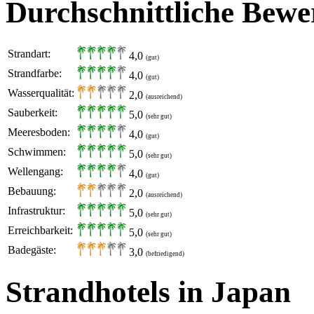
Durchschnittliche Bewe
Strandart:
4,0
(gut)
Strandfarbe:
4,0
(gut)
Wasserqualität:
2,0
(ausreichend)
Sauberkeit:
5,0
(sehr gut)
Meeresboden:
4,0
(gut)
Schwimmen:
5,0
(sehr gut)
Wellengang:
4,0
(gut)
Bebauung:
2,0
(ausreichend)
Infrastruktur:
5,0
(sehr gut)
Erreichbarkeit:
5,0
(sehr gut)
Badegäste:
3,0
(befriedigend)
Strandhotels in Japan