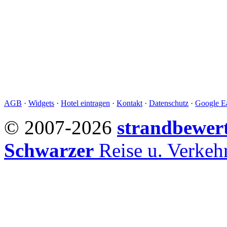
AGB
·
Widgets
·
Hotel eintragen
·
Kontakt
·
Datenschutz
·
Google Ea
© 2007-2026
strandbewer
Schwarzer
Reise u. Verke