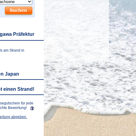
gawa Präfektur
ls am Strand in
en Japan
t einen Strand!
isegutschein für jede
lichte Bewertung!
wertung abgeben.