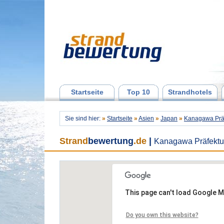
Startseite
Top 10
Strandhotels
Sie sind hier:
»
Startseite
»
Asien
»
Japan
»
Kanagawa Prä
Strand
bewertung
.de
|
Kanagawa Präfektu
This page can't load Google M
Do you own this website?