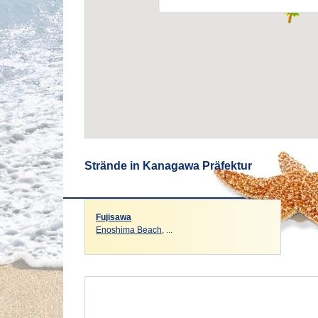
Strände in Kanagawa Präfektur
Fujisawa
Enoshima Beach
, ...