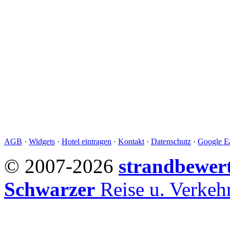
AGB
·
Widgets
·
Hotel eintragen
·
Kontakt
·
Datenschutz
·
Google Ea
© 2007-2026
strandbewer
Schwarzer
Reise u. Verke