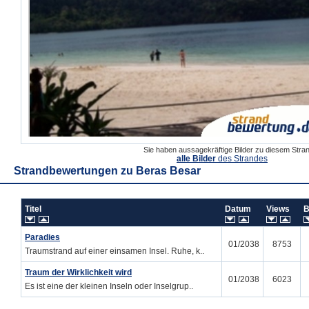
Sie haben aussagekräftige Bilder zu diesem Str
alle Bilder
des Strandes
Strandbewertungen zu
Beras Besar
Titel
Datum
Views
B
Paradies
01/2038
8753
Traumstrand auf einer einsamen Insel. Ruhe, k..
Traum der Wirklichkeit wird
01/2038
6023
Es ist eine der kleinen Inseln oder Inselgrup..