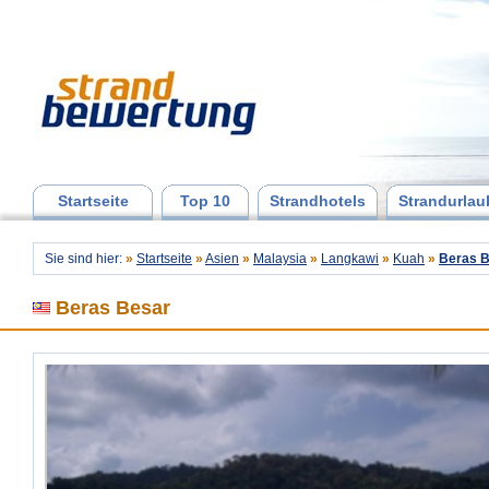
Startseite
Top 10
Strandhotels
Strandurlau
Sie sind hier:
»
Startseite
»
Asien
»
Malaysia
»
Langkawi
»
Kuah
»
Beras 
Beras Besar