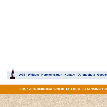
AGB
·
Widgets
·
Hotel eintragen
·
Kontakt
·
Datenschutz
·
Google
© 2007-2026
strandbewertung.de
· Ein Produkt der
Schwarzer
Rei