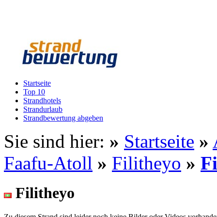
Startseite
Top 10
Strandhotels
Strandurlaub
Strandbewertung abgeben
Sie sind hier:
»
Startseite
»
Faafu-Atoll
»
Filitheyo
»
Fi
Filitheyo
Zu diesem Strand sind leider noch keine Bilder oder Videos vorhande