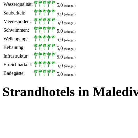
Wasserqualität:
5,0
(sehr gut)
Sauberkeit:
5,0
(sehr gut)
Meeresboden:
5,0
(sehr gut)
Schwimmen:
5,0
(sehr gut)
Wellengang:
5,0
(sehr gut)
Bebauung:
5,0
(sehr gut)
Infrastruktur:
5,0
(sehr gut)
Erreichbarkeit:
5,0
(sehr gut)
Badegäste:
5,0
(sehr gut)
Strandhotels in Maledi