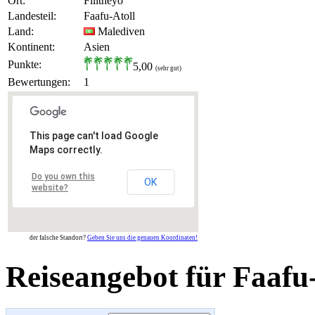
Ort:
Filitheyo
Landesteil:
Faafu-Atoll
Land:
Malediven
Kontinent:
Asien
Punkte:
5,00
(sehr gut)
Bewertungen:
1
This page can't load Google
Maps correctly.
Do you own this
OK
website?
der falsche Standort?
Geben Sie uns die genauen Koordinaten!
Reiseangebot für Faafu