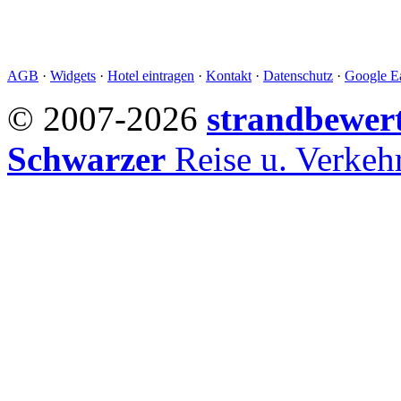
AGB
·
Widgets
·
Hotel eintragen
·
Kontakt
·
Datenschutz
·
Google Ea
© 2007-2026
strandbewer
Schwarzer
Reise u. Verke