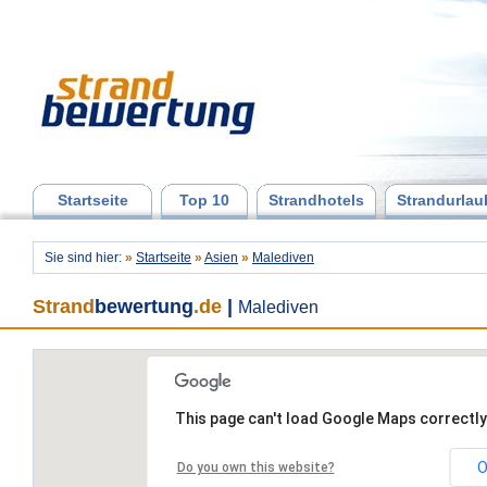
Startseite
Top 10
Strandhotels
Strandurlau
Sie sind hier:
»
Startseite
»
Asien
»
Malediven
Strand
bewertung
.de
|
Malediven
This page can't load Google Maps correctly
O
Do you own this website?