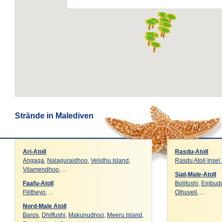
Strände in Malediven
Ari-Atoll
Rasdu-Atoll
Angaga
,
Nalaguraidhoo
,
Velidhu Island
,
Rasdu Atoll Insel
Vilamendhoo
, ...
Süd-Male-Atoll
Faafu-Atoll
Bolifushi
,
Embud
Filitheyo
, ...
Olhuveli
, ...
Nord-Male Atoll
Baros
,
Dhiffushi
,
Makunudhoo
,
Meeru Island
,