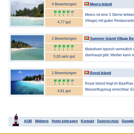
4 Bewertungen
Meeru Island
Meeru ist eine 3 Sterne teilwe
Village) mit guten Restaurants 
4,77 gut
2 Bewertungen
Summer Island Village B
Malediven-typisch vermutlich 
überhaupt gibt. Weißer kann ei
5,00 sehr gut
2 Bewertungen
Royal Island
Royal Island liegt im Baa/Raa A
Wasserflugzeug erreichbar. E
4,91 gut
AGB
·
Widgets
·
Hotel eintragen
·
Kontakt
·
Datenschutz
·
Google