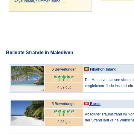
Royal Island
,
Summer Island
, ...
Beliebte Strände in Malediven
6 Bewertungen
Fihalhohi Island
Die Malediven lassen sich nic
vergleichen. Jede Insel ist ein 
4,59 gut
5 Bewertungen
Baros
Absoluter Traumstrand im Nor
der Strand läßt keine Wünsche 
4,95 gut