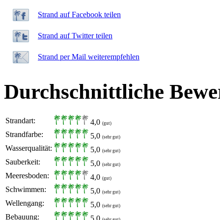
Strand auf Facebook teilen
Strand auf Twitter teilen
Strand per Mail weiterempfehlen
Durchschnittliche Bewe
Strandart:
4,0
(gut)
Strandfarbe:
5,0
(sehr gut)
Wasserqualität:
5,0
(sehr gut)
Sauberkeit:
5,0
(sehr gut)
Meeresboden:
4,0
(gut)
Schwimmen:
5,0
(sehr gut)
Wellengang:
5,0
(sehr gut)
Bebauung:
5,0
(sehr gut)