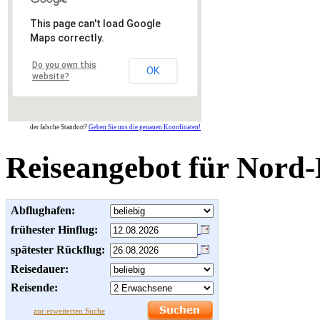
This page can't load Google
Maps correctly.
Do you own this
OK
website?
der falsche Standort?
Geben Sie uns die genauen Koordinaten!
Reiseangebot für Nord-
Abflughafen:
frühester Hinflug:
spätester Rückflug:
Reisedauer:
Reisende:
zur erweiterten Suche