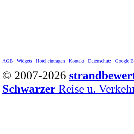
AGB
·
Widgets
·
Hotel eintragen
·
Kontakt
·
Datenschutz
·
Google Ea
© 2007-2026
strandbewer
Schwarzer
Reise u. Verke