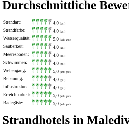
Durchschnittliche Bewe
Strandart:
4,0
(gut)
Strandfarbe:
4,0
(gut)
Wasserqualität:
5,0
(sehr gut)
Sauberkeit:
4,0
(gut)
Meeresboden:
4,0
(gut)
Schwimmen:
4,0
(gut)
Wellengang:
5,0
(sehr gut)
Bebauung:
4,0
(gut)
Infrastruktur:
4,0
(gut)
Erreichbarkeit:
5,0
(sehr gut)
Badegäste:
5,0
(sehr gut)
Strandhotels in Maledi