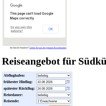
This page can't load Google
Maps correctly.
Do you own this
OK
website?
der falsche Standort?
Geben Sie uns die genauen Koordinaten!
Reiseangebot für Südkü
Abflughafen:
frühester Hinflug:
spätester Rückflug:
Reisedauer:
Reisende: