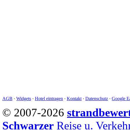
AGB
·
Widgets
·
Hotel eintragen
·
Kontakt
·
Datenschutz
·
Google Ea
© 2007-2026
strandbewer
Schwarzer
Reise u. Verke