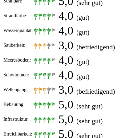
5,0
Strandart:
(sehr gut)
4,0
Strandfarbe:
(gut)
4,0
Wasserqualität:
(gut)
3,0
Sauberkeit:
(befriedigend)
4,0
Meeresboden:
(gut)
4,0
Schwimmen:
(gut)
3,0
Wellengang:
(befriedigend)
5,0
Bebauung:
(sehr gut)
5,0
Infrastruktur:
(sehr gut)
5,0
Erreichbarkeit:
(sehr gut)