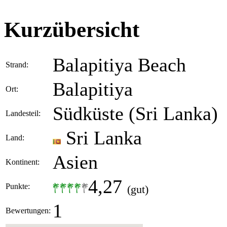
Kurzübersicht
Balapitiya Beach
Strand:
Balapitiya
Ort:
Südküste (Sri Lanka)
Landesteil:
Sri Lanka
Land:
Asien
Kontinent:
4,27
Punkte:
(gut)
1
Bewertungen: