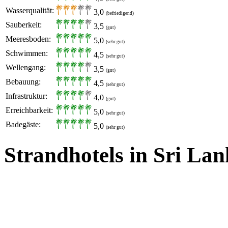
Wasserqualität:
3,0
(befriedigend)
Sauberkeit:
3,5
(gut)
Meeresboden:
5,0
(sehr gut)
Schwimmen:
4,5
(sehr gut)
Wellengang:
3,5
(gut)
Bebauung:
4,5
(sehr gut)
Infrastruktur:
4,0
(gut)
Erreichbarkeit:
5,0
(sehr gut)
Badegäste:
5,0
(sehr gut)
Strandhotels in Sri La