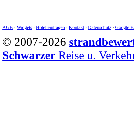
AGB
·
Widgets
·
Hotel eintragen
·
Kontakt
·
Datenschutz
·
Google Ea
© 2007-2026
strandbewer
Schwarzer
Reise u. Verke