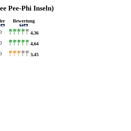
e Pee-Phi Inseln)
lder
Bewertung
0
4,36
0
4,64
0
3,45