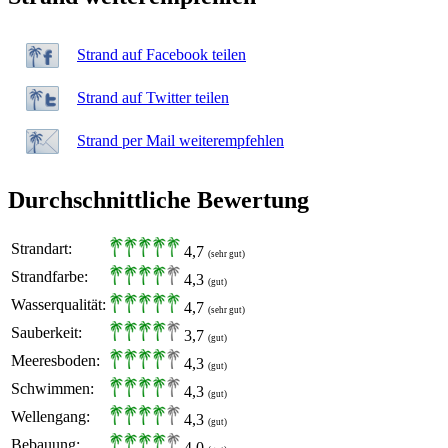
Strand auf Facebook teilen
Strand auf Twitter teilen
Strand per Mail weiterempfehlen
Durchschnittliche Bewertung
Strandart:
4,7
(sehr gut)
Strandfarbe:
4,3
(gut)
Wasserqualität:
4,7
(sehr gut)
Sauberkeit:
3,7
(gut)
Meeresboden:
4,3
(gut)
Schwimmen:
4,3
(gut)
Wellengang:
4,3
(gut)
Bebauung:
4,0