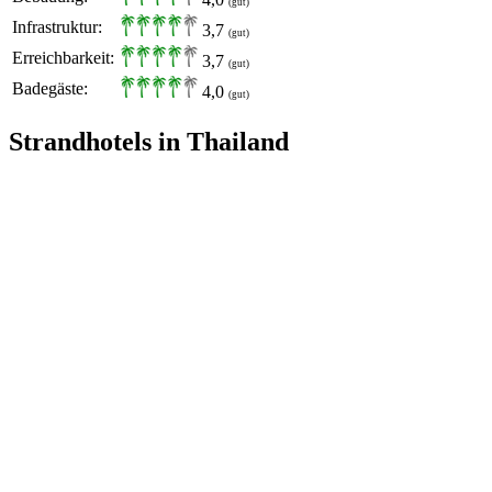
(gut)
Infrastruktur:
3,7
(gut)
Erreichbarkeit:
3,7
(gut)
Badegäste:
4,0
(gut)
Strandhotels in Thailand