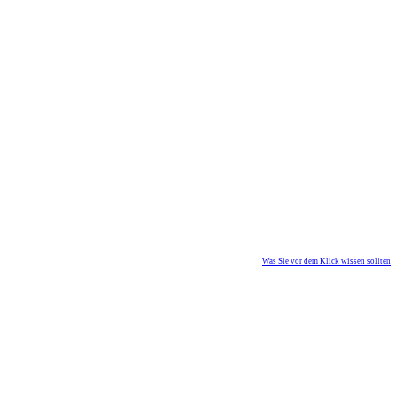
Was Sie vor dem Klick wissen sollten