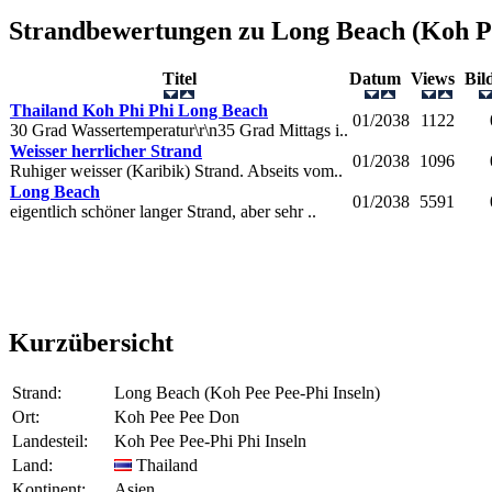
Strandbewertungen zu
Long Beach (Koh Pe
Titel
Datum
Views
Bi
Thailand Koh Phi Phi Long Beach
01/2038
1122
30 Grad Wassertemperatur\r\n35 Grad Mittags i..
Weisser herrlicher Strand
01/2038
1096
Ruhiger weisser (Karibik) Strand. Abseits vom..
Long Beach
01/2038
5591
eigentlich schöner langer Strand, aber sehr ..
Kurzübersicht
Strand:
Long Beach (Koh Pee Pee-Phi Inseln)
Ort:
Koh Pee Pee Don
Landesteil:
Koh Pee Pee-Phi Phi Inseln
Land:
Thailand
Kontinent:
Asien