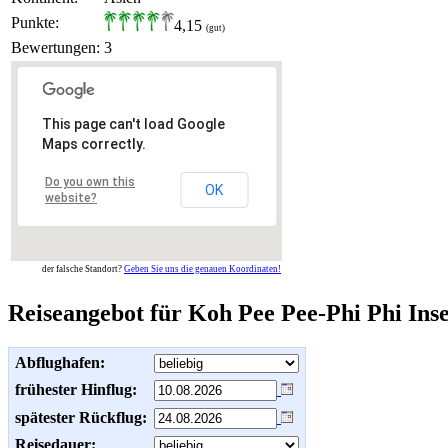
Punkte:
4,15
(gut)
Bewertungen:
3
This page can't load Google
Maps correctly.
Do you own this
OK
website?
der falsche Standort?
Geben Sie uns die genauen Koordinaten!
Reiseangebot für Koh Pee Pee-Phi Phi Ins
Abflughafen:
frühester Hinflug:
spätester Rückflug:
Reisedauer: