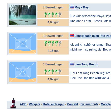
7 Bewertungen
Maya Bay
Die wunderschöne Maya Bayf
und ohne Lärm. Dieses Foto hat
4,60 gut
3 Bewertungen
Long Beach (Koh Pee Pee-
eigentlich schöner langer Stra
nicht mehr so ruhig, viel Beba
4,15 gut
1 Bewertungen
Lam Tong Beach
Der Lam Tong Beach liegt am 
Pee Pee Don und wird von 4 Ho
4,09 gut
AGB
·
Widgets
·
Hotel eintragen
·
Kontakt
·
Datenschutz
·
Google