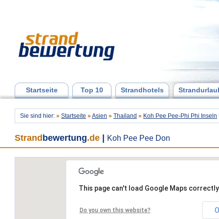
Startseite
Top 10
Strandhotels
Strandurlau
Sie sind hier:
»
Startseite
»
Asien
»
Thailand
»
Koh Pee Pee-Phi Phi Inseln
Strand
bewertung
.de
|
Koh Pee Pee Don
This page can't load Google Maps correctly
O
Do you own this website?