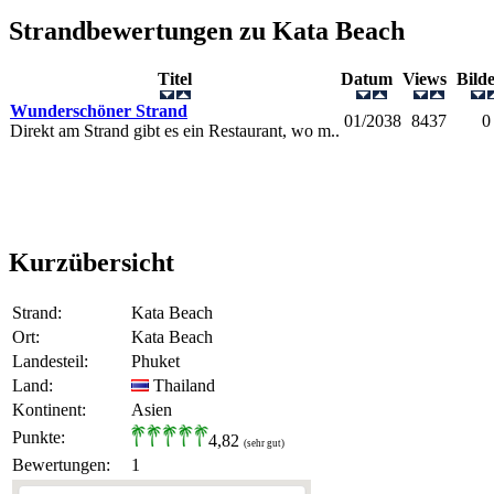
Strandbewertungen zu
Kata Beach
Titel
Datum
Views
Bil
Wunderschöner Strand
01/2038
8437
0
Direkt am Strand gibt es ein Restaurant, wo m..
Kurzübersicht
Strand:
Kata Beach
Ort:
Kata Beach
Landesteil:
Phuket
Land:
Thailand
Kontinent:
Asien
Punkte:
4,82
(sehr gut)
Bewertungen:
1