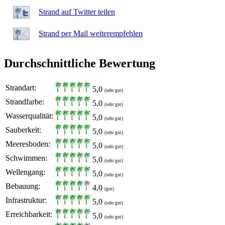
Strand auf Twitter teilen
Strand per Mail weiterempfehlen
Durchschnittliche Bewertung
Strandart:
5,0
(sehr gut)
Strandfarbe:
5,0
(sehr gut)
Wasserqualität:
5,0
(sehr gut)
Sauberkeit:
5,0
(sehr gut)
Meeresboden:
5,0
(sehr gut)
Schwimmen:
5,0
(sehr gut)
Wellengang:
5,0
(sehr gut)
Bebauung:
4,0
(gut)
Infrastruktur:
5,0
(sehr gut)
Erreichbarkeit:
5,0
(sehr gut)