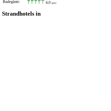
Badegäste:
4,0
(gut)
Strandhotels in