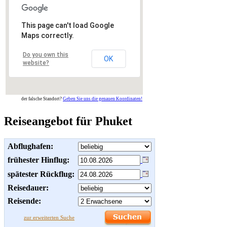
This page can't load Google
Maps correctly.
Do you own this
OK
website?
der falsche Standort?
Geben Sie uns die genauen Koordinaten!
Reiseangebot für Phuket
Abflughafen:
frühester Hinflug:
spätester Rückflug:
Reisedauer:
Reisende:
zur erweiterten Suche