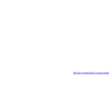
Was Sie vor dem Klick wissen sollten