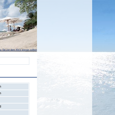
s Sie vor dem Klick wissen sollten
h
h
d