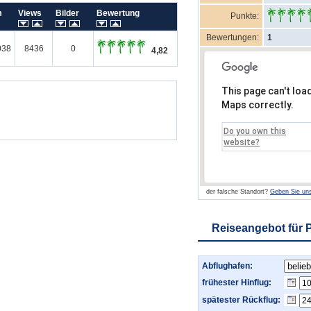
um
Views
Bilder
Bewertung
Punkte:
Bewertungen:
1
038
8436
0
4,82
This page can't loa
Maps correctly.
Do you own this
website?
der falsche Standort?
Geben Sie uns
Reiseangebot für 
Abflughafen:
frühester Hinflug:
spätester Rückflug: