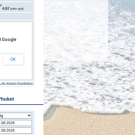
4,82
(sehr gut)
d Google
OK
 die genauen Koordinaten!
Phuket