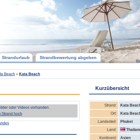
Strandurlaub
Strandbewertung abgeben
Wa
ta Beach
»
Kata Beach
Kurzübersicht
Strand:
Kata Beac
Bilder oder Videos vorhanden.
Ort:
Kata Beac
m Strand hoch
Landesteil:
Phuket
andes
Land:
Thailan
Kontinent:
Asien