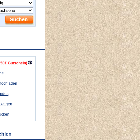
+50€ Gutschein)
ähe
 hochladen
andes
nzeigen
rucken
ehlen