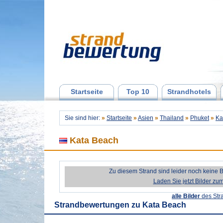
Startseite
Top 10
Strandhotels
Sie sind hier:
»
Startseite
»
Asien
»
Thailand
»
Phuket
»
Ka
Kata Beach
Zu diesem Strand sind leider noch keine 
Laden Sie jetzt Bilder zu
alle Bilder
des Str
Strandbewertungen zu
Kata Beach