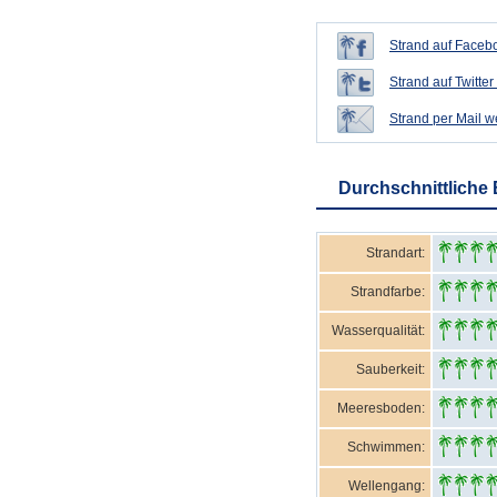
Strand auf Facebo
Strand auf Twitter 
Strand per Mail 
Durchschnittliche
Strandart:
Strandfarbe:
Wasserqualität:
Sauberkeit:
Meeresboden:
Schwimmen:
Wellengang: