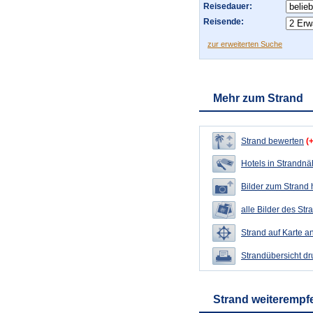
Reisedauer:
Reisende:
zur erweiterten Suche
Mehr zum Strand
Strand bewerten
(
Hotels in Strandn
Bilder zum Strand
alle Bilder des Str
Strand auf Karte a
Strandübersicht d
Strand weiterempf