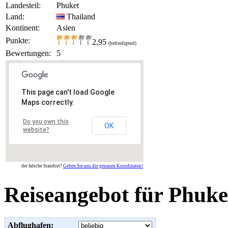
Landesteil:
Phuket
Land:
Thailand
Kontinent:
Asien
Punkte:
2,95
(befriedigend)
Bewertungen:
5
This page can't load Google
Maps correctly.
Do you own this
OK
website?
der falsche Standort?
Geben Sie uns die genauen Koordinaten!
Reiseangebot für Phuke
Abflughafen: