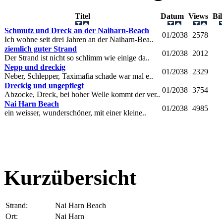
Titel
Datum
Views
Bi
Schmutz und Dreck an der Naiharn-Beach
01/2038
2578
Ich wohne seit drei Jahren an der Naiharn-Bea..
ziemlich guter Strand
01/2038
2012
Der Strand ist nicht so schlimm wie einige da..
Nepp und dreckig
01/2038
2329
Neber, Schlepper, Taximafia schade war mal e..
Dreckig und ungepflegt
01/2038
3754
Abzocke, Dreck, bei hoher Welle kommt der ver..
Nai Harn Beach
01/2038
4985
ein weisser, wunderschöner, mit einer kleine..
Kurzübersicht
Strand:
Nai Harn Beach
Ort:
Nai Harn