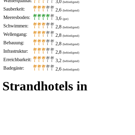
Wasserqualität:
3,0
(befriedigend)
Sauberkeit:
2,6
(befriedigend)
Meeresboden:
3,6
(gut)
Schwimmen:
2,8
(befriedigend)
Wellengang:
2,8
(befriedigend)
Bebauung:
2,8
(befriedigend)
Infrastruktur:
2,8
(befriedigend)
Erreichbarkeit:
3,2
(befriedigend)
Badegäste:
2,6
(befriedigend)
Strandhotels in