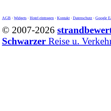
AGB
·
Widgets
·
Hotel eintragen
·
Kontakt
·
Datenschutz
·
Google Ea
© 2007-2026
strandbewer
Schwarzer
Reise u. Verke