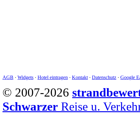
AGB
·
Widgets
·
Hotel eintragen
·
Kontakt
·
Datenschutz
·
Google Ea
© 2007-2026
strandbewer
Schwarzer
Reise u. Verke