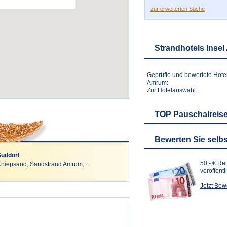
zur erweiterten Suche
Strandhotels Inse
Geprüfte und bewertete Hotel
Amrum:
Zur Hotelauswahl
TOP Pauschalreis
Bewerten Sie selbs
Süddorf
50,- € Re
Kniepsand
,
Sandstrand Amrum
, ...
veröffent
Jetzt Be