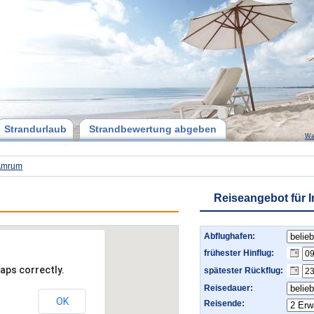
Strandurlaub
Strandbewertung abgeben
Wa
 Amrum
Reiseangebot für 
Abflughafen:
frühester Hinflug:
aps correctly.
spätester Rückflug:
Reisedauer:
OK
Reisende: