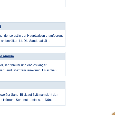
d
nd, der selbst in der Hauptsaison unaufgeregt
ich bevölkert ist. Die Sandqualität ...
nd Amrum
, sehr breiter und endlos langer
r Sand ist extrem feinkörnig. Es schließt ...
weißer Sand. Blick auf Sylt,man sieht den
n Hörnum. Sehr naturbelassen. Dünen ...