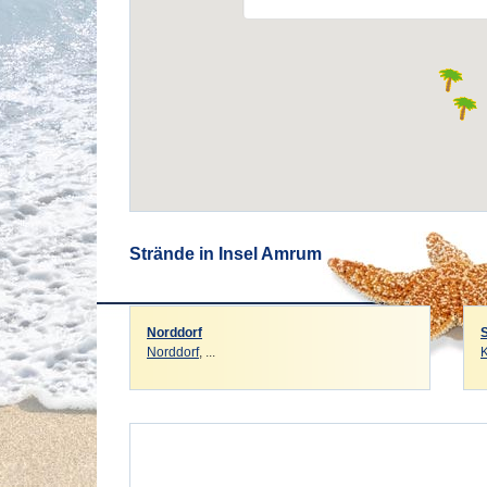
Strände in Insel Amrum
Norddorf
Norddorf
, ...