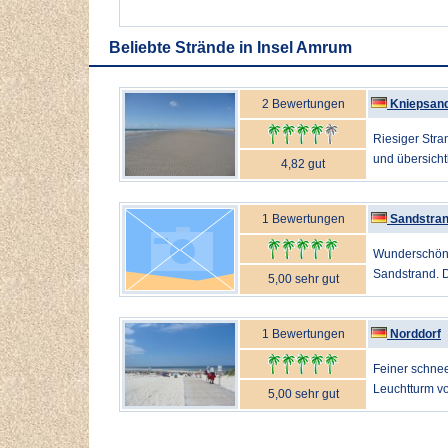
Beliebte Strände in Insel Amrum
2 Bewertungen
Kniepsan
Riesiger Stra
und übersichtl
4,82 gut
1 Bewertungen
Sandstra
Wunderschöner
Sandstrand. De
5,00 sehr gut
1 Bewertungen
Norddorf
Feiner schnee
Leuchtturm vo
5,00 sehr gut