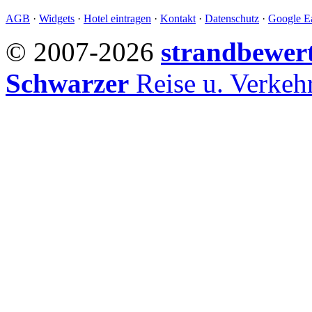
AGB
·
Widgets
·
Hotel eintragen
·
Kontakt
·
Datenschutz
·
Google Ea
© 2007-2026
strandbewer
Schwarzer
Reise u. Verke