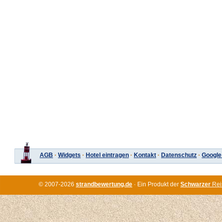
AGB
·
Widgets
·
Hotel eintragen
·
Kontakt
·
Datenschutz
·
Google
© 2007-2026
strandbewertung.de
· Ein Produkt der
Schwarzer
Rei