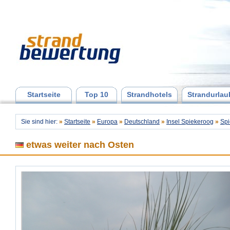
Startseite
Top 10
Strandhotels
Strandurlau
Sie sind hier:
»
Startseite
»
Europa
»
Deutschland
»
Insel Spiekeroog
»
Spi
etwas weiter nach Osten