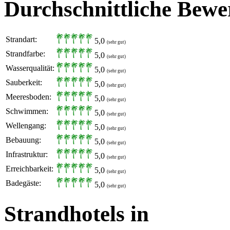
Durchschnittliche Bewe
Strandart:
5,0
(sehr gut)
Strandfarbe:
5,0
(sehr gut)
Wasserqualität:
5,0
(sehr gut)
Sauberkeit:
5,0
(sehr gut)
Meeresboden:
5,0
(sehr gut)
Schwimmen:
5,0
(sehr gut)
Wellengang:
5,0
(sehr gut)
Bebauung:
5,0
(sehr gut)
Infrastruktur:
5,0
(sehr gut)
Erreichbarkeit:
5,0
(sehr gut)
Badegäste:
5,0
(sehr gut)
Strandhotels in