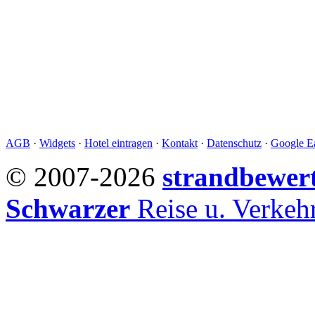
AGB
·
Widgets
·
Hotel eintragen
·
Kontakt
·
Datenschutz
·
Google Ea
© 2007-2026
strandbewer
Schwarzer
Reise u. Verke